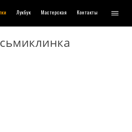
пки
Лукбук
Мастерская
Контакты
осьмиклинка