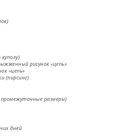
ок)
 куполу)
 выжженный рисунок «цепь»
нок «цепь»
и (пирсинг)
я промежуточные размеры)
чих дней